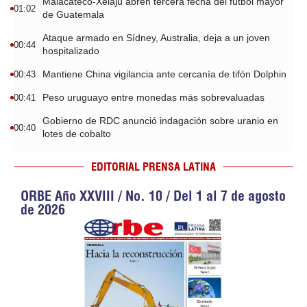
Malacateco-Xelajú abren tercera fecha del fútbol mayor
01:02
de Guatemala
Ataque armado en Sídney, Australia, deja a un joven
00:44
hospitalizado
Mantiene China vigilancia ante cercanía de tifón Dolphin
00:43
Peso uruguayo entre monedas más sobrevaluadas
00:41
Gobierno de RDC anunció indagación sobre uranio en
00:40
lotes de cobalto
EDITORIAL PRENSA LATINA
ORBE Año XXVIII / No. 10 / Del 1 al 7 de agosto
de 2026