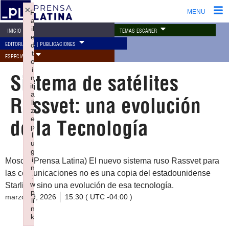
×
F
MENU
a
il
TEMAS ESCÁNER
INICIO
e
EDITORIAL PL | PUBLICACIONES
d
t
ESPECIALES
o
i
Sistema de satélites
n
iti
a
Rassvet: una evolución
li
z
e
de la Tecnología
p
l
u
g
i
Moscú (Prensa Latina) El nuevo sistema ruso Rassvet para
n
las comunicaciones no es una copia del estadounidense
:
w
Starlink, sino una evolución de esa tecnología.
p
marzo 29, 2026
15:30 ( UTC -04:00 )
li
n
k
Failed to initialize plugin: wplink