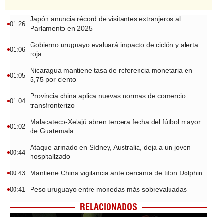
Japón anuncia récord de visitantes extranjeros al
01:26
Parlamento en 2025
Gobierno uruguayo evaluará impacto de ciclón y alerta
01:06
roja
Nicaragua mantiene tasa de referencia monetaria en
01:05
5,75 por ciento
Provincia china aplica nuevas normas de comercio
01:04
transfronterizo
Malacateco-Xelajú abren tercera fecha del fútbol mayor
01:02
de Guatemala
Ataque armado en Sídney, Australia, deja a un joven
00:44
hospitalizado
Mantiene China vigilancia ante cercanía de tifón Dolphin
00:43
Peso uruguayo entre monedas más sobrevaluadas
00:41
RELACIONADOS