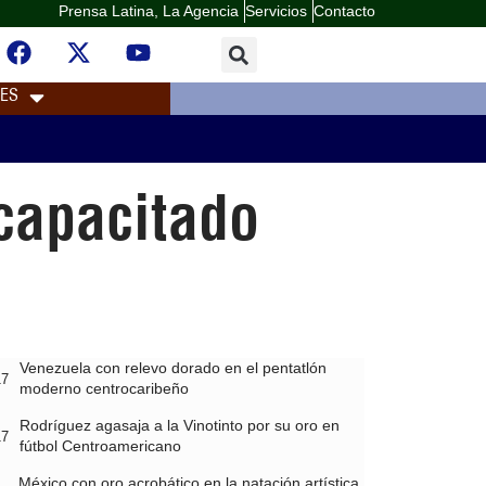
Prensa Latina, La Agencia
Servicios
Contacto
LES
scapacitado
Venezuela con relevo dorado en el pentatlón
17
moderno centrocaribeño
Rodríguez agasaja a la Vinotinto por su oro en
17
fútbol Centroamericano
México con oro acrobático en la natación artística