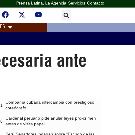
Prensa Latina, La Agencia
Servicios
Contacto
LES
ecesaria ante
Compañía cubana intercambia con prestigioso
51
coreógrafo
Cardenal peruano pide anular leyes pro-crimen
46
antes de visita papal
Perú:Senadores indagan sobre “Escudo de las