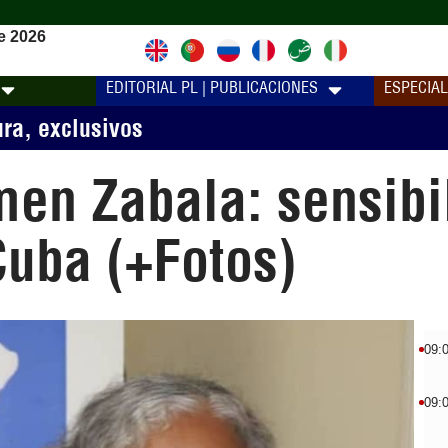
e 2026
EDITORIAL PL | PUBLICACIONES
ESPECIA
ura
,
exclusivos
en Zabala: sensibil
Cuba (+Fotos)
09:
09: