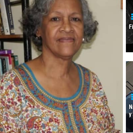
F
N
y