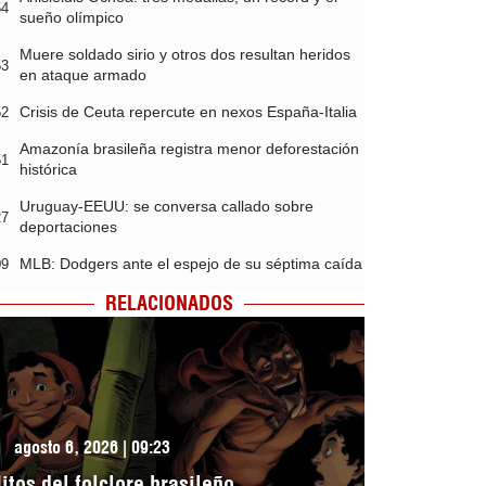
54
sueño olímpico
Muere soldado sirio y otros dos resultan heridos
53
en ataque armado
Crisis de Ceuta repercute en nexos España-Italia
52
Amazonía brasileña registra menor deforestación
51
histórica
Uruguay-EEUU: se conversa callado sobre
27
deportaciones
MLB: Dodgers ante el espejo de su séptima caída
09
RELACIONADOS
agosto 6, 2026 | 09:23
itos del folclore brasileño