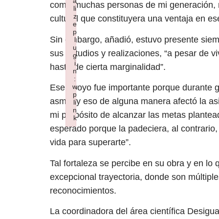
a
como muchas personas de mi generación, no
li
z
cultural que constituyera una ventaja en es
e
p
Sin embargo, añadió, estuvo presente siemp
l
u
sus estudios y realizaciones, “a pesar de v
g
i
hasta de cierta marginalidad”.
n
:
w
Ese apoyo fue importante porque durante gra
p
asma, y eso de alguna manera afectó la asis
li
n
mi propósito de alcanzar las metas plante
k
Failed to initialize plugin: wplink
esperado porque la padeciera, al contrario
vida para superarte”.
Tal fortaleza se percibe en su obra y en lo 
excepcional trayectoria, donde son múltipl
reconocimientos.
La coordinadora del área científica Desigua