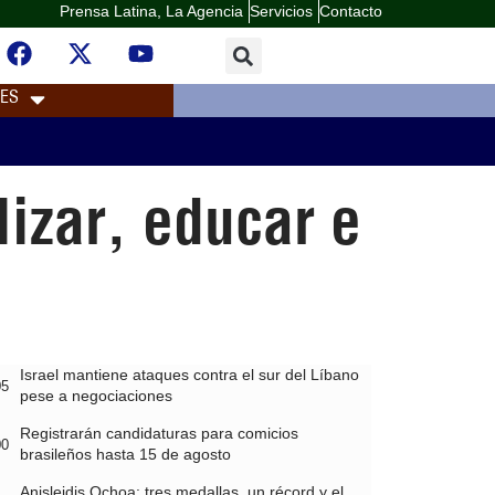
Prensa Latina, La Agencia
Servicios
Contacto
LES
izar, educar e
Israel mantiene ataques contra el sur del Líbano
05
pese a negociaciones
Registrarán candidaturas para comicios
00
brasileños hasta 15 de agosto
Anisleidis Ochoa: tres medallas, un récord y el