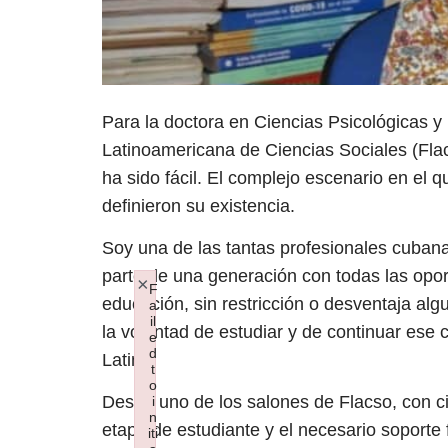
Para la doctora en Ciencias Psicológicas y 
Latinoamericana de Ciencias Sociales (Fla
ha sido fácil. El complejo escenario en el q
definieron su existencia.
Soy una de las tantas profesionales cubana
parte de una generación con todas las opo
×
F
educación, sin restricción o desventaja algu
a
il
la voluntad de estudiar y de continuar ese 
e
d
Latina.
t
o
Desde uno de los salones de Flacso, con ci
i
n
etapa de estudiante y el necesario soporte f
iti