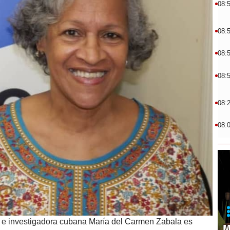
08:
08:
08:
08:
08:
08:
 e investigadora cubana María del Carmen Zabala es
M