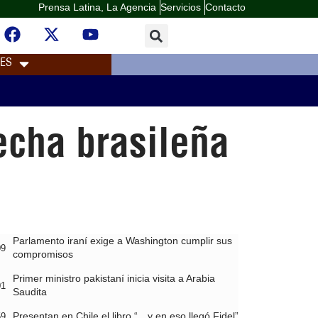
Prensa Latina, La Agencia
Servicios
Contacto
LES
echa brasileña
Parlamento iraní exige a Washington cumplir sus
09
compromisos
Primer ministro pakistaní inicia visita a Arabia
01
Saudita
Presentan en Chile el libro “…y en eso llegó Fidel”
59