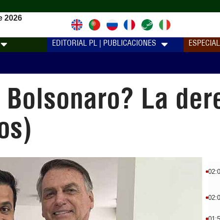
e 2026
EDITORIAL PL | PUBLICACIONES
ESPECIA
n Bolsonaro? La der
os)
02:
02:
01: