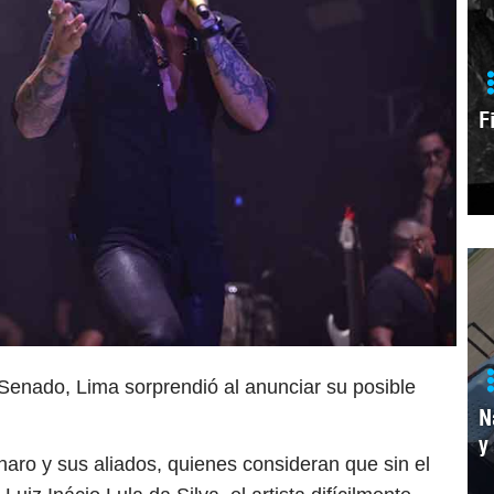
F
 Senado, Lima sorprendió al anunciar su posible
N
y
aro y sus aliados, quienes consideran que sin el