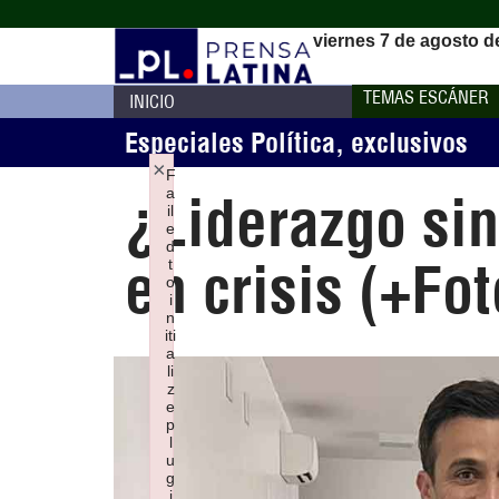
viernes 7 de agosto d
TEMAS ESCÁNER
INICIO
Especiales Política
,
exclusivos
×
F
a
¿Liderazgo si
il
e
d
en crisis (+Fot
t
o
i
n
iti
a
li
z
e
p
l
u
g
i