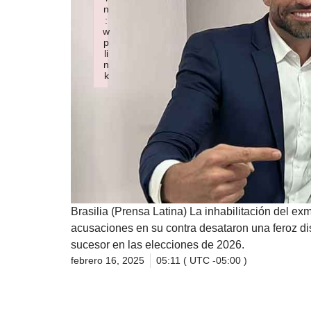
n
:
w
p
li
n
k
Failed to initialize plugin: wplink
Brasilia (Prensa Latina) La inhabilitación del ex
acusaciones en su contra desataron una feroz dis
sucesor en las elecciones de 2026.
febrero 16, 2025
05:11 ( UTC -05:00 )