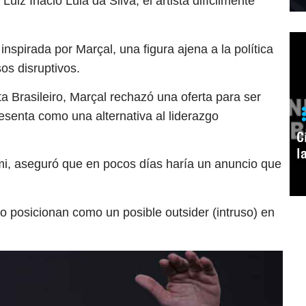
uiz Inácio Lula da Silva, el artista difícilmente
inspirada por Marçal, una figura ajena a la política
os disruptivos.
a Brasileiro, Marçal rechazó una oferta para ser
esenta como una alternativa al liderazgo
C
l
i, aseguró que en pocos días haría un anuncio que
 lo posicionan como un posible outsider (intruso) en