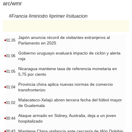
arc/wmr
#
Francia
#
ministro
#
primer
#
situacion
Japón anuncia récord de visitantes extranjeros al
01:26
Parlamento en 2025
Gobierno uruguayo evaluará impacto de ciclón y alerta
01:06
roja
Nicaragua mantiene tasa de referencia monetaria en
01:05
5,75 por ciento
Provincia china aplica nuevas normas de comercio
01:04
transfronterizo
Malacateco-Xelajú abren tercera fecha del fútbol mayor
01:02
de Guatemala
Ataque armado en Sídney, Australia, deja a un joven
00:44
hospitalizado
Mantiene China vigilancia ante cercanía de tifón Dolphin
00:43