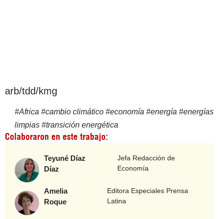
arb/tdd/kmg
#
Africa
#
cambio climático
#
economía
#
energía
#
energías
limpias
#
transición energética
Colaboraron en este trabajo:
Teyuné Díaz
Jefa Redacción de
Economía
Díaz
Amelia
Editora Especiales Prensa
Latina
Roque