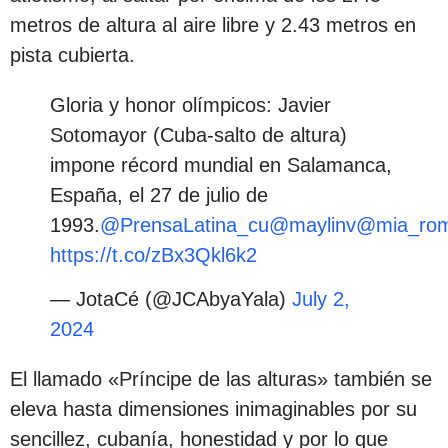
metros de altura al aire libre y 2.43 metros en
pista cubierta.
Gloria y honor olímpicos: Javier
Sotomayor (Cuba-salto de altura)
impone récord mundial en Salamanca,
España, el 27 de julio de
1993.
@PrensaLatina_cu
@maylinv
@mia_ro
https://t.co/zBx3Qkl6k2
— JotaCé (@JCAbyaYala)
July 2,
2024
El llamado «Príncipe de las alturas» también se
eleva hasta dimensiones inimaginables por su
sencillez, cubanía, honestidad y por lo que