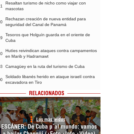
Resaltan turismo de nicho como viajar con
21
mascotas
Rechazan creación de nueva entidad para
20
seguridad del Canal de Panamá
Tesoros que Holguín guarda en el oriente de
19
Cuba
Hutíes reivindican ataques contra campamentos
10
en Marib y Hadramawt
Camagüey en la ruta del turismo de Cuba
03
Soldado libanés herido en ataque israelí contra
00
excavadora en Tiro
RELACIONADOS
Los más leídos
ESCÁNER: De Cuba p´al mundo: vamos
a bailar Changüí (+Foto +Info +Video)