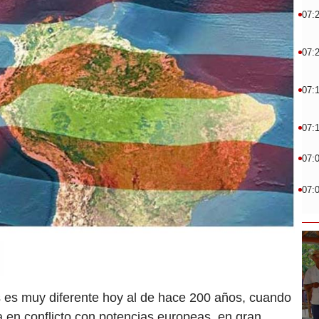
07:
07:
07:
07:
07:
07:
 es muy diferente hoy al de hace 200 años, cuando
aba en conflicto con potencias europeas, en gran