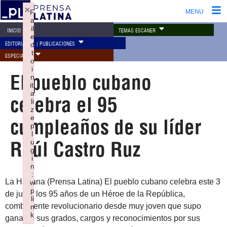
×
F
MENU
a
il
TEMAS ESCÁNER
INICIO
e
EDITORIAL PL | PUBLICACIONES
d
t
ESPECIALES
o
i
El pueblo cubano
n
iti
a
celebra el 95
li
z
e
cumpleaños de su líder
p
l
Raúl Castro Ruz
u
g
i
n
:
La Habana (Prensa Latina) El pueblo cubano celebra este 3
w
p
de junio los 95 años de un Héroe de la República,
li
combatiente revolucionario desde muy joven que supo
n
k
ganarse sus grados, cargos y reconocimientos por sus
Failed to initialize plugin: wplink