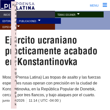
×
F
MENU
a
il
TEMAS ESCÁNER
INICIO
e
EDITORIAL PL | PUBLICACIONES
d
t
ESPECIALES
o
i
Ejército ucraniano
n
iti
a
prácticamente acabado
li
z
e
en Konstantinovka
p
l
u
g
i
Moscú (Prensa Latina) Las tropas de asalto y las fuerzas
n
especiales rusas operan con precisión en la ciudad de
:
w
Konstantinovka, en la República Popular de Donetsk,
p
cercada por tres flancos, y bajo ataques por el cuarto.
li
n
junio 17, 2026
11:14 ( UTC -04:00 )
k
Failed to initialize plugin: wplink