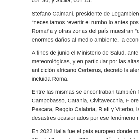
con 36, y Sicilia, con 15.
Stefano Caimani, presidente de Legambient
“necesitamos revertir el rumbo lo antes pos
Romaña y otras zonas del país muestran “có
enormes daños al medio ambiente, la econ
A fines de junio el Ministerio de Salud, an
meteorológicas, y en particular por las alt
anticiclón africano Cerberus, decretó la ale
incluida Roma.
Entre las mismas se encontraban también Pa
Campobasso, Catania, Civitavecchia, Flore
Pescara, Reggio Calabria, Rieti y Viterbo
desastres ocasionados por ese fenómeno m
En 2022 Italia fue el país europeo donde m