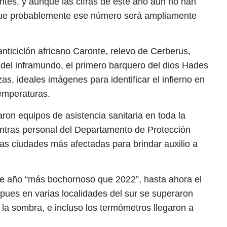
antes, y aunque las cifras de este año aún no han
 que probablemente ese número será ampliamente
 anticiclón africano Caronte, relevo de Cerberus,
del inframundo, el primero barquero del dios Hades
as, ideales imágenes para identificar el infierno en
temperaturas.
aron equipos de asistencia sanitaria en toda la
entras personal del Departamento de Protección
n las ciudades más afectadas para brindar auxilio a
te año “más bochornoso que 2022”, hasta ahora el
 pues en varias localidades del sur se superaron
la sombra, e incluso los termómetros llegaron a