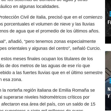
dráulico en algunas localidades.
rotección Civil de Italia, precisó que en el comienzo
F
s porcentuales el volumen de nieve y las lluvias
enos de agua que el promedio de los últimos años.
nal”, añadió, “pero tenemos zonas especialmente
pes orientales y algunas del centro”, señaló Curcio.
 estos meses finales ocupan los titulares de los
más de dos metros de las aguas de ese río que
ebido a las fuertes lluvias que en el último semestre
n esa zona.
N
 la norteña región italiana de Emilia Romaña se
y
 al superarse niveles hidrométricos críticos por
fectaron esa área del país, con un saldo de 15
 superiores a siete mil millones de euros.