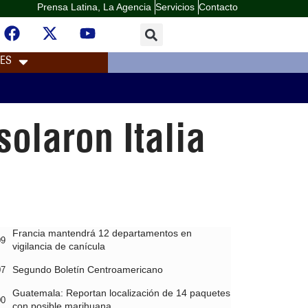
Prensa Latina, La Agencia
Servicios
Contacto
LES
olaron Italia
Francia mantendrá 12 departamentos en
09
vigilancia de canícula
Segundo Boletín Centroamericano
07
Guatemala: Reportan localización de 14 paquetes
00
con posible marihuana