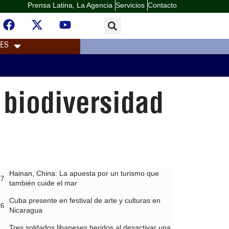
Prensa Latina, La Agencia
Servicios
Contacto
LES
 biodiversidad
Hainan, China: La apuesta por un turismo que
27
también cuide el mar
Cuba presente en festival de arte y culturas en
26
Nicaragua
Tres soldados libaneses heridos al desactivar una