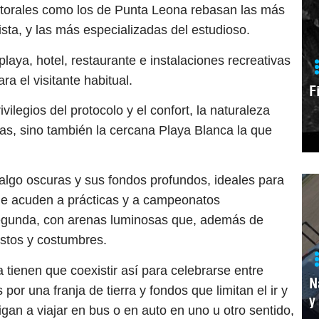
n litorales como los de Punta Leona rebasan las más
ista, y las más especializadas del estudioso.
aya, hotel, restaurante e instalaciones recreativas
a el visitante habitual.
F
ilegios del protocolo y el confort, la naturaleza
tas, sino también la cercana Playa Blanca la que
 algo oscuras y sus fondos profundos, ideales para
que acuden a prácticas y a campeonatos
 segunda, con arenas luminosas que, además de
ustos y costumbres.
tienen que coexistir así para celebrarse entre
N
 por una franja de tierra y fondos que limitan el ir y
y
igan a viajar en bus o en auto en uno u otro sentido,