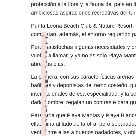
protección a la flora y la fauna del país e
ambiciosas aspiraciones recreativas del tur
Punta Leona Beach Club & Nature Resort, pl
completan, además, el entorno requerido par
×
F
a
Pero, satisfechas algunas necesidades y priv
il
e
vuelve a llamar, y ya no es solo Playa Man
d
t
abre sus olas.
o
i
n
La primera, con sus características arenas
iti
bañistas y deportistas del remo costeño, 
a
li
internacionales de esa especialidad; y la
z
e
darle nombre, regalan un contraste para g
p
l
Parecería que Playa Mantas y Playa Blanca 
u
g
ellas, una al lado de la otra, pero separadas
i
n
venir entre ellas a buenos nadadores, y obl
: