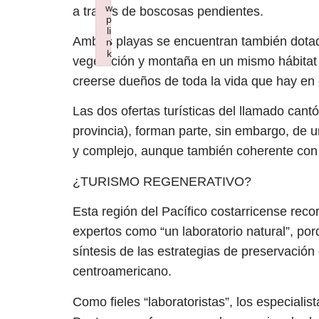
w
a través de boscosas pendientes.
p
li
Ambas playas se encuentran también dotad
n
k
vegetación y montaña en un mismo hábitat s
Failed to initialize plugin: wplink
creerse dueños de toda la vida que hay en 
Las dos ofertas turísticas del llamado cant
provincia), forman parte, sin embargo, de 
y complejo, aunque también coherente con l
¿TURISMO REGENERATIVO?
Esta región del Pacífico costarricense rec
expertos como “un laboratorio natural”, po
síntesis de las estrategias de preservación 
centroamericano.
Como fieles “laboratoristas”, los especialis