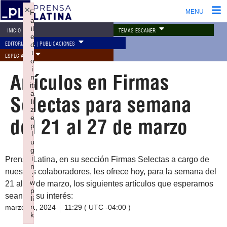
×
F
MENU
a
il
TEMAS ESCÁNER
INICIO
e
EDITORIAL PL | PUBLICACIONES
d
t
ESPECIALES
o
i
Artículos en Firmas
n
iti
a
Selectas para semana
li
z
e
del 21 al 27 de marzo
p
l
u
g
i
Prensa Latina, en su sección Firmas Selectas a cargo de
n
nuestros colaboradores, les ofrece hoy, para la semana del
:
w
21 al 27 de marzo, los siguientes artículos que esperamos
p
sean de su interés:
li
n
marzo 21, 2024
11:29 ( UTC -04:00 )
k
Failed to initialize plugin: wplink