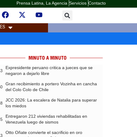
Prensa Latina, La Agencia
Servicios
Contacto
LES
MINUTO A MINUTO
Expresidente peruano critica a jueces que se
53
negaron a dejarlo libre
Gran recibimiento a portero Vozinha en cancha
50
del Colo Colo de Chile
JCC 2026: La escalera de Natalia para superar
48
los miedos
Entregaron 212 viviendas rehabilitadas en
45
Venezuela luego de sismos
Otto Oñate convierte el sacrificio en oro
43