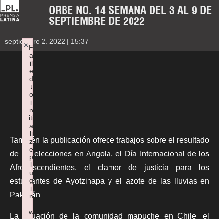
ORBE NO. 14 SEMANA DEL 3 AL 9 DE
SEPTIEMBRE DE 2022
septiembre 2, 2022 | 15:37
×
F
a
il
e
d
t
o
i
n
iti
a
li
También la publicación ofrece trabajos sobre el resultado
z
e
de las elecciones en Angola, el Día Internacional de los
p
l
Afrodescendientes, el clamor de justicia para los
u
g
estudiantes de Ayotzinapa y el azote de las lluvias en
i
Pakistán.
n
:
w
La situación de la comunidad mapuche en Chile, el