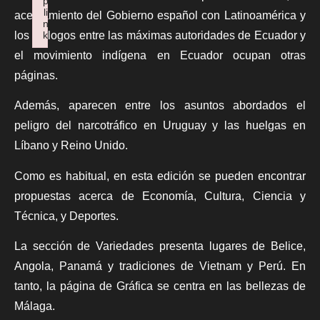
p
li
acercamiento del Gobierno español con Latinoamérica y
n
los diálogos entre las máximas autoridades de Ecuador y
k
Failed to initialize plugin: wplink
el movimiento indígena en Ecuador ocupan otras
páginas.
Además, aparecen entre los asuntos abordados el
peligro del narcotráfico en Uruguay y las huelgas en
Líbano y Reino Unido.
Como es habitual, en esta edición se pueden encontrar
propuestas acerca de Economía, Cultura, Ciencia y
Técnica, y Deportes.
La sección de Variedades presenta lugares de Belice,
Angola, Panamá y tradiciones de Vietnam y Perú. En
tanto, la página de Gráfica se centra en las bellezas de
Málaga.