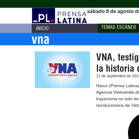
sábado 8 de agosto d
TEMAS ESCÁNER
INICIO
vna
VNA, testig
la historia
12 de septiembre de 202
Hanoi (Prensa Latina)
Agencia Vietnamita d
trayectoria no solo te
revolucionaria de Vie