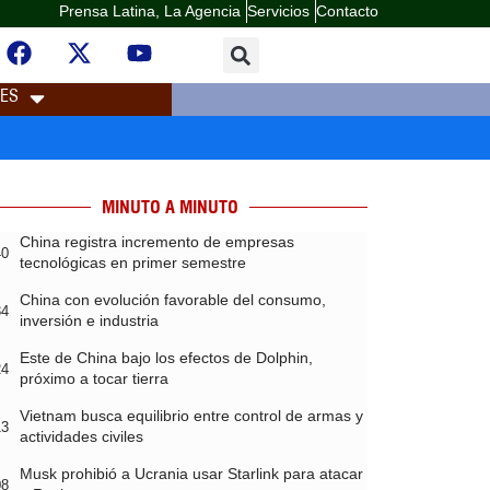
Prensa Latina, La Agencia
Servicios
Contacto
LES
MINUTO A MINUTO
China registra incremento de empresas
40
tecnológicas en primer semestre
China con evolución favorable del consumo,
34
inversión e industria
Este de China bajo los efectos de Dolphin,
24
próximo a tocar tierra
Vietnam busca equilibrio entre control de armas y
13
actividades civiles
Musk prohibió a Ucrania usar Starlink para atacar
08