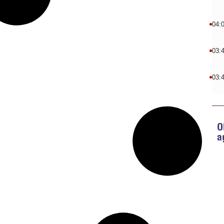
04:
03:
03:
O
a