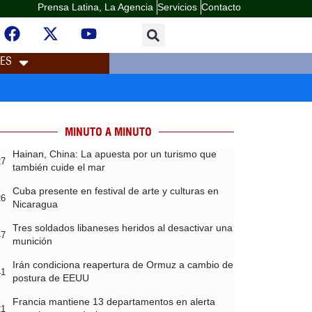
Prensa Latina, La Agencia
Servicios
Contacto
LES
MINUTO A MINUTO
Hainan, China: La apuesta por un turismo que
27
también cuide el mar
Cuba presente en festival de arte y culturas en
26
Nicaragua
Tres soldados libaneses heridos al desactivar una
47
munición
Irán condiciona reapertura de Ormuz a cambio de
41
postura de EEUU
Francia mantiene 13 departamentos en alerta
21