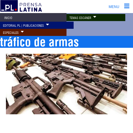
MENU
TEMAS ESCÁNER
INICIO
EDITORIAL PL | PUBLICACIONES
ESPECIALES
tráfico de armas