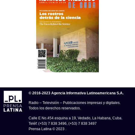
© 2016-2023 Agencia Informativa Latinoamericana S.A.
Radio – Televisión – Publicaciones impresas y digitales.
Todos los derechos reservados.
Calle E No.454 esquina a 19, Vedado, La Habana, Cuba.
Teléf: (+53) 7 838 3496, (+53) 7 838 3497
Prensa Latina © 2023 .