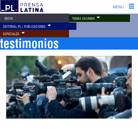
MENU
TEMAS ESCÁNER
INICIO
EDITORIAL PL | PUBLICACIONES
ESPECIALES
testimonios