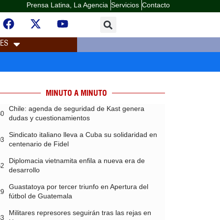
Prensa Latina, La Agencia
Servicios
Contacto
LES
MINUTO A MINUTO
Chile: agenda de seguridad de Kast genera
30
dudas y cuestionamientos
Sindicato italiano lleva a Cuba su solidaridad en
03
centenario de Fidel
Diplomacia vietnamita enfila a nueva era de
52
desarrollo
Guastatoya por tercer triunfo en Apertura del
29
fútbol de Guatemala
Militares represores seguirán tras las rejas en
33