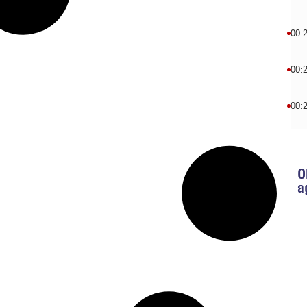
00:
00:
00:
O
a