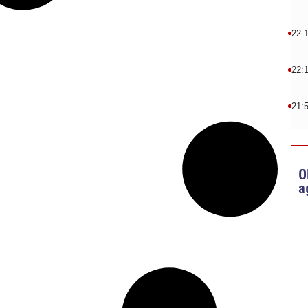
22:
22:
21:
O
a