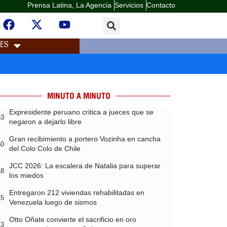
Prensa Latina, La Agencia
Servicios
Contacto
LES
MINUTO A MINUTO
Expresidente peruano critica a jueces que se
53
negaron a dejarlo libre
Gran recibimiento a portero Vozinha en cancha
50
del Colo Colo de Chile
JCC 2026: La escalera de Natalia para superar
48
los miedos
Entregaron 212 viviendas rehabilitadas en
45
Venezuela luego de sismos
Otto Oñate convierte el sacrificio en oro
43