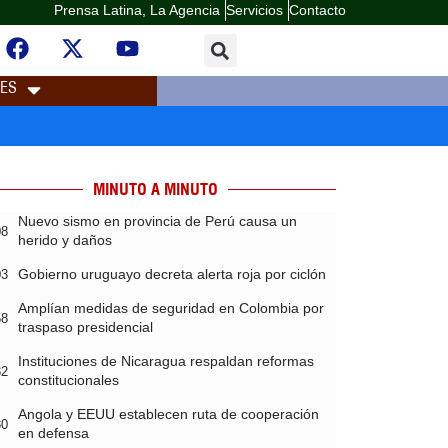
Prensa Latina, La Agencia
Servicios
Contacto
LES
MINUTO A MINUTO
Nuevo sismo en provincia de Perú causa un
08
herido y daños
Gobierno uruguayo decreta alerta roja por ciclón
03
Amplían medidas de seguridad en Colombia por
58
traspaso presidencial
Instituciones de Nicaragua respaldan reformas
32
constitucionales
Angola y EEUU establecen ruta de cooperación
30
en defensa