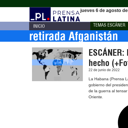
jueves 6 de agosto de
TEMAS ESCÁNER
INICIO
retirada Afganistán
ESCÁNER: E
hecho (+Fot
22 de junio de 2022
La Habana (Prensa Lat
gobierno del presiden
de la guerra al tensar
Oriente.