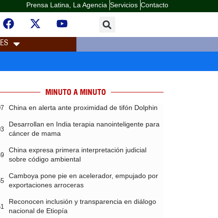
Prensa Latina, La Agencia
Servicios
Contacto
LES
MINUTO A MINUTO
China en alerta ante proximidad de tifón Dolphin
07
Desarrollan en India terapia nanointeligente para
03
cáncer de mama
China expresa primera interpretación judicial
59
sobre código ambiental
Camboya pone pie en acelerador, empujado por
55
exportaciones arroceras
Reconocen inclusión y transparencia en diálogo
51
nacional de Etiopía