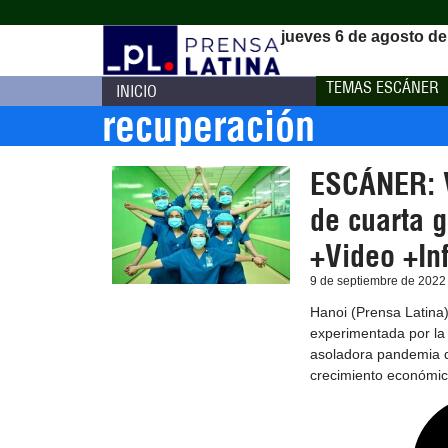
jueves 6 de agosto de
TEMAS ESCÁNER
INICIO
recuperación
ESCÁNER: V
de cuarta 
+Video +In
9 de septiembre de 2022
Hanoi (Prensa Latina)
experimentada por la
asoladora pandemia de
crecimiento económic