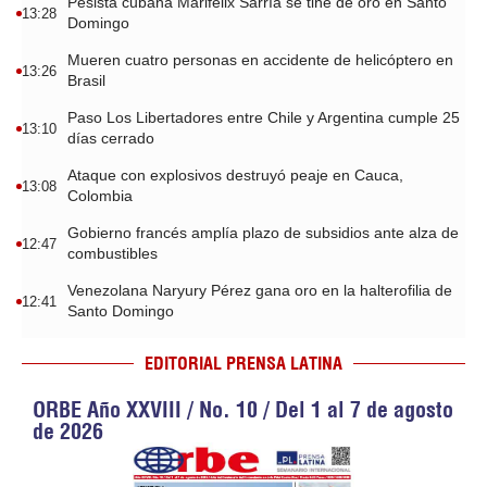
Pesista cubana Marifelix Sarría se tiñe de oro en Santo
13:28
Domingo
Mueren cuatro personas en accidente de helicóptero en
13:26
Brasil
Paso Los Libertadores entre Chile y Argentina cumple 25
13:10
días cerrado
Ataque con explosivos destruyó peaje en Cauca,
13:08
Colombia
Gobierno francés amplía plazo de subsidios ante alza de
12:47
combustibles
Venezolana Naryury Pérez gana oro en la halterofilia de
12:41
Santo Domingo
EDITORIAL PRENSA LATINA
ORBE Año XXVIII / No. 10 / Del 1 al 7 de agosto
de 2026