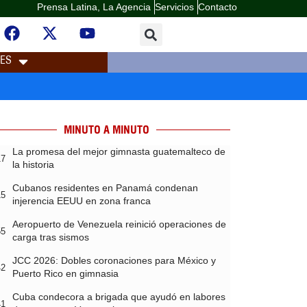
Prensa Latina, La Agencia
Servicios
Contacto
LES
MINUTO A MINUTO
La promesa del mejor gimnasta guatemalteco de
17
la historia
Cubanos residentes en Panamá condenan
15
injerencia EEUU en zona franca
Aeropuerto de Venezuela reinició operaciones de
55
carga tras sismos
JCC 2026: Dobles coronaciones para México y
42
Puerto Rico en gimnasia
Cuba condecora a brigada que ayudó en labores
41