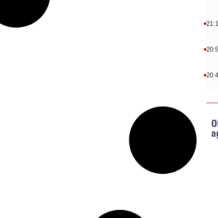
21:
20:
20:
O
a