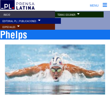
MENU
TEMAS ESCÁNER
INICIO
EDITORIAL PL | PUBLICACIONES
ESPECIALES
Phelps