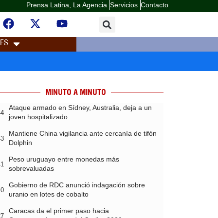
Prensa Latina, La Agencia
Servicios
Contacto
LES
MINUTO A MINUTO
Ataque armado en Sídney, Australia, deja a un
44
joven hospitalizado
Mantiene China vigilancia ante cercanía de tifón
43
Dolphin
Peso uruguayo entre monedas más
41
sobrevaluadas
Gobierno de RDC anunció indagación sobre
40
uranio en lotes de cobalto
Caracas da el primer paso hacia
27