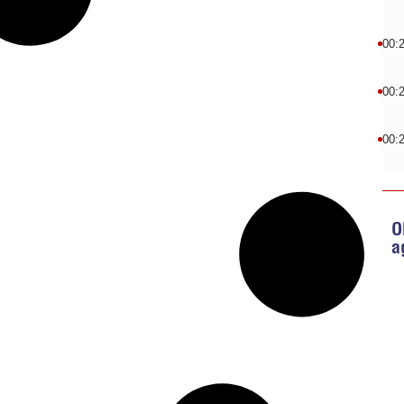
00:
00:
00:
O
a