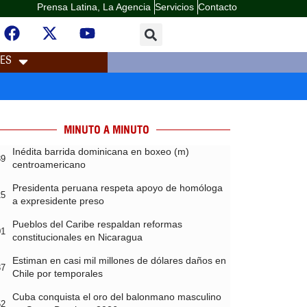
Prensa Latina, La Agencia
Servicios
Contacto
LES
MINUTO A MINUTO
Inédita barrida dominicana en boxeo (m)
39
centroamericano
Presidenta peruana respeta apoyo de homóloga
25
a expresidente preso
Pueblos del Caribe respaldan reformas
01
constitucionales en Nicaragua
Estiman en casi mil millones de dólares daños en
37
Chile por temporales
Cuba conquista el oro del balonmano masculino
52