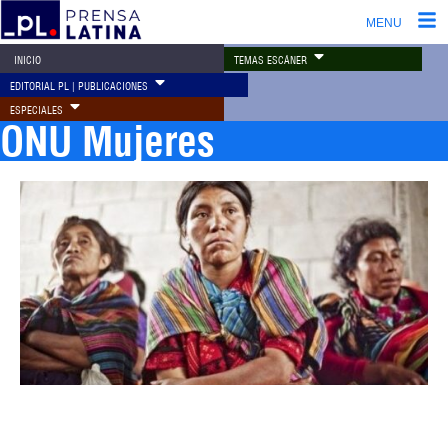
MENU
TEMAS ESCÁNER
INICIO
EDITORIAL PL | PUBLICACIONES
ESPECIALES
ONU Mujeres