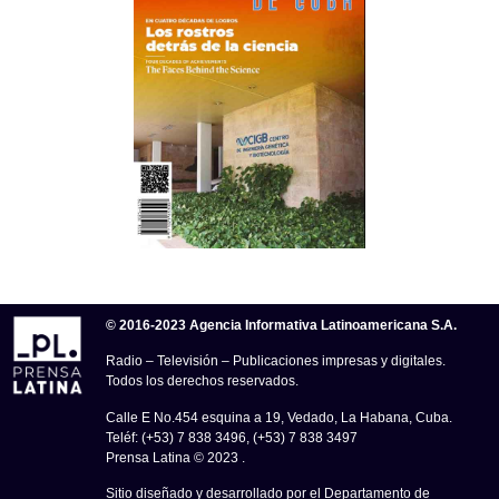
© 2016-2023 Agencia Informativa Latinoamericana S.A.
Radio – Televisión – Publicaciones impresas y digitales.
Todos los derechos reservados.
Calle E No.454 esquina a 19, Vedado, La Habana, Cuba.
Teléf: (+53) 7 838 3496, (+53) 7 838 3497
Prensa Latina © 2023 .
Sitio diseñado y desarrollado por el Departamento de