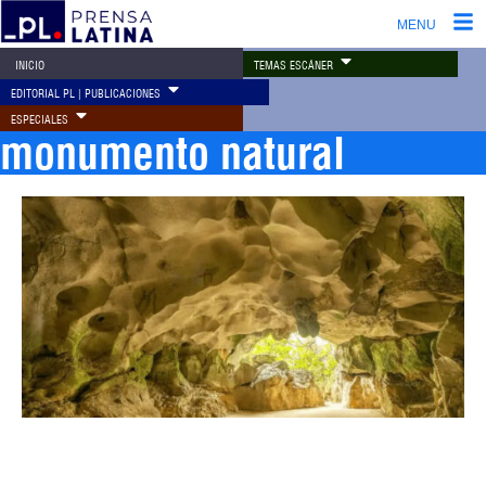
MENU
TEMAS ESCÁNER
INICIO
EDITORIAL PL | PUBLICACIONES
ESPECIALES
monumento natural