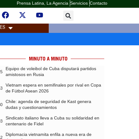
Prensa Latina, La Agencia
Servicios
Contacto
LES
MINUTO A MINUTO
Equipo de voleibol de Cuba disputará partidos
25
amistosos en Rusia
Vietnam espera en semifinales por rival en Copa
53
de Fútbol Asean 2026
Chile: agenda de seguridad de Kast genera
30
dudas y cuestionamientos
Sindicato italiano lleva a Cuba su solidaridad en
03
centenario de Fidel
Diplomacia vietnamita enfila a nueva era de
52