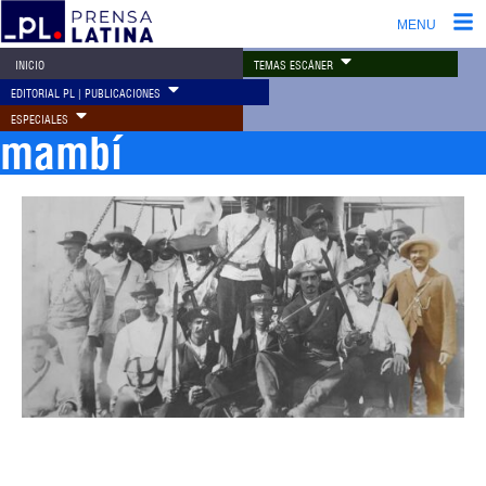
MENU
TEMAS ESCÁNER
INICIO
EDITORIAL PL | PUBLICACIONES
ESPECIALES
mambí