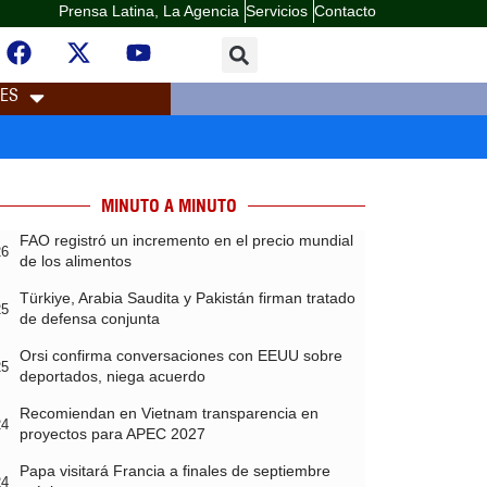
Prensa Latina, La Agencia
Servicios
Contacto
LES
MINUTO A MINUTO
FAO registró un incremento en el precio mundial
26
de los alimentos
Türkiye, Arabia Saudita y Pakistán firman tratado
25
de defensa conjunta
Orsi confirma conversaciones con EEUU sobre
25
deportados, niega acuerdo
Recomiendan en Vietnam transparencia en
24
proyectos para APEC 2027
Papa visitará Francia a finales de septiembre
24