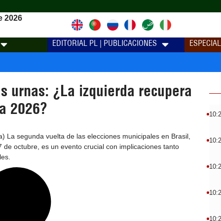
e 2026
EDITORIAL PL | PUBLICACIONES
ESPECIA
as urnas: ¿La izquierda recupera
ra 2026?
10:
na) La segunda vuelta de las elecciones municipales en Brasil,
10:
7 de octubre, es un evento crucial con implicaciones tanto
les.
10:
10:
10: