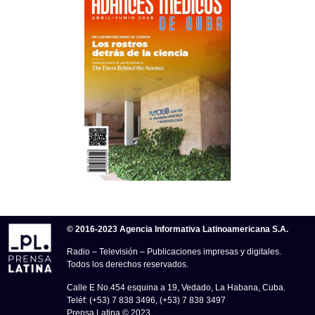
© 2016-2023 Agencia Informativa Latinoamericana S.A.
Radio – Televisión – Publicaciones impresas y digitales.
Todos los derechos reservados.
Calle E No.454 esquina a 19, Vedado, La Habana, Cuba.
Teléf: (+53) 7 838 3496, (+53) 7 838 3497
Prensa Latina © 2023 .