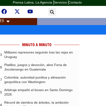
Prensa Latina, La Agencia
Servicios
Contacto
LES
MINUTO A MINUTO
Militares represores seguirán tras las rejas en
33
Uruguay
Platillos, juegos y devoción, abre Feria de
28
Jocotenango en Guatemala
Colombia: autoridad punitiva y alineación
27
geopolítica con Washington
Arbitraje empañó el boxeo en Santo Domingo
25
2026
Récord de siembra de árboles, la ambición
04