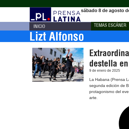
sábado 8 de agosto d
TEMAS ESCÁNER
INICIO
Lizt Alfonso
Extraordin
destella e
9 de enero de 2025
La Habana (Prensa La
segunda edición de B
protagonismo del even
arte.