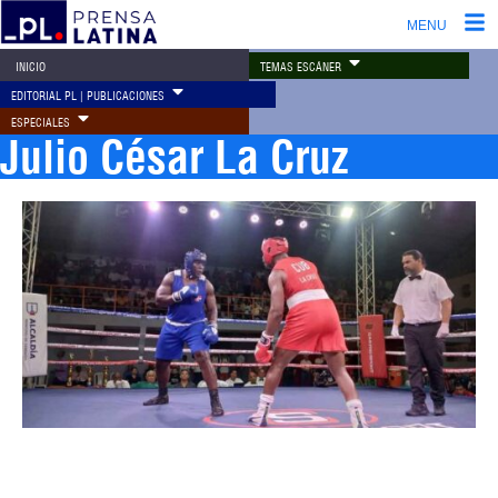
MENU
TEMAS ESCÁNER
INICIO
EDITORIAL PL | PUBLICACIONES
ESPECIALES
Julio César La Cruz