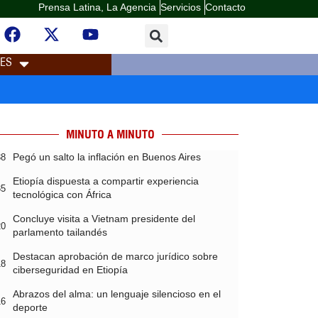
Prensa Latina, La Agencia
Servicios
Contacto
LES
MINUTO A MINUTO
Pegó un salto la inflación en Buenos Aires
38
Etiopía dispuesta a compartir experiencia
35
tecnológica con África
Concluye visita a Vietnam presidente del
20
parlamento tailandés
Destacan aprobación de marco jurídico sobre
18
ciberseguridad en Etiopía
Abrazos del alma: un lenguaje silencioso en el
16
deporte