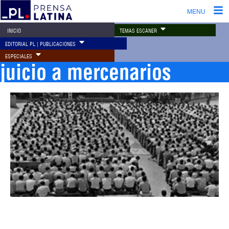
MENU
TEMAS ESCÁNER
INICIO
EDITORIAL PL | PUBLICACIONES
ESPECIALES
juicio a mercenarios