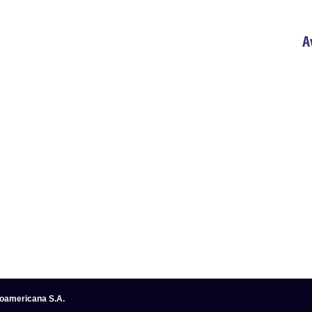
A
noamericana S.A.