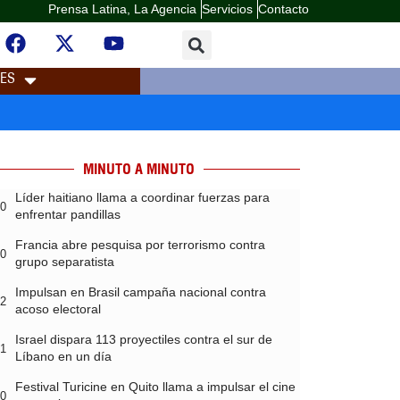
Prensa Latina, La Agencia
Servicios
Contacto
LES
MINUTO A MINUTO
Líder haitiano llama a coordinar fuerzas para
20
enfrentar pandillas
Francia abre pesquisa por terrorismo contra
20
grupo separatista
Impulsan en Brasil campaña nacional contra
02
acoso electoral
Israel dispara 113 proyectiles contra el sur de
01
Líbano en un día
Festival Turicine en Quito llama a impulsar el cine
00