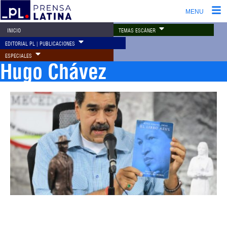
MENU
TEMAS ESCÁNER
INICIO
EDITORIAL PL | PUBLICACIONES
ESPECIALES
Hugo Chávez