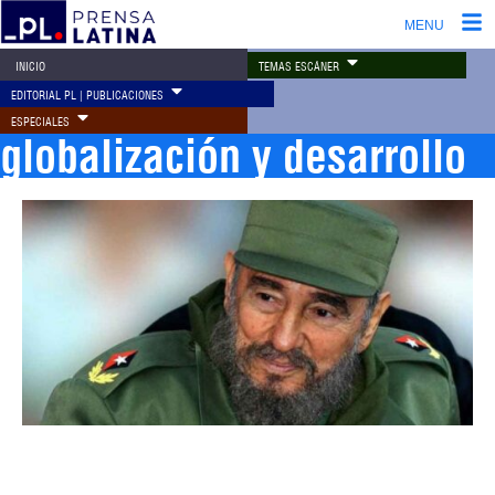
MENU
TEMAS ESCÁNER
INICIO
EDITORIAL PL | PUBLICACIONES
ESPECIALES
globalización y desarrollo