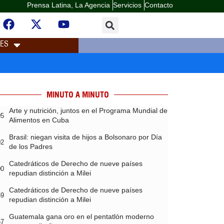
Prensa Latina, La Agencia
Servicios
Contacto
LES
MINUTO A MINUTO
Arte y nutrición, juntos en el Programa Mundial de
05
Alimentos en Cuba
Brasil: niegan visita de hijos a Bolsonaro por Día
02
de los Padres
Catedráticos de Derecho de nueve países
00
repudian distinción a Milei
Catedráticos de Derecho de nueve países
59
repudian distinción a Milei
Guatemala gana oro en el pentatlón moderno
57