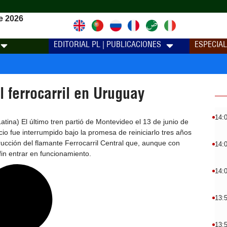
e 2026
EDITORIAL PL | PUBLICACIONES
ESPECIA
l ferrocarril en Uruguay
14:
tina) El último tren partió de Montevideo el 13 de junio de
cio fue interrumpido bajo la promesa de reiniciarlo tres años
ucción del flamante Ferrocarril Central que, aunque con
14:
fin entrar en funcionamiento.
14:
13:
13: