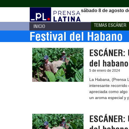
sábado 8 de agosto d
TEMAS ESCÁNER
INICIO
Festival del Habano
ESCÁNER: U
del habano
5 de enero de 2024
La Habana, (Prensa L
interesante recorrido 
apreciada como algo i
un aroma especial y p
ESCÁNER: U