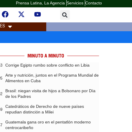
Prensa Latina, La Agencia
Servicios
Contacto
LES
MINUTO A MINUTO
Corrige Egipto rumbo sobre conflicto en Libia
53
Arte y nutrición, juntos en el Programa Mundial de
05
Alimentos en Cuba
Brasil: niegan visita de hijos a Bolsonaro por Día
02
de los Padres
Catedráticos de Derecho de nueve países
59
repudian distinción a Milei
Guatemala gana oro en el pentatlón moderno
57
centrocaribeño