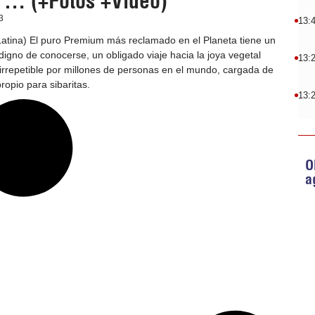
 … (+Fotos +Video)
3
13:
atina) El puro Premium más reclamado en el Planeta tiene un
digno de conocerse, un obligado viaje hacia la joya vegetal
13:
rrepetible por millones de personas en el mundo, cargada de
ropio para sibaritas.
13:
O
a