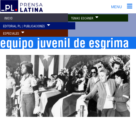
MENU
TEMAS ESCÁNER
INICIO
EDITORIAL PL | PUBLICACIONES
ESPECIALES
equipo juvenil de esgrima