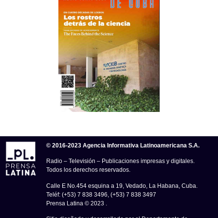
© 2016-2023 Agencia Informativa Latinoamericana S.A.
Radio – Televisión – Publicaciones impresas y digitales.
Todos los derechos reservados.
Calle E No.454 esquina a 19, Vedado, La Habana, Cuba.
Teléf: (+53) 7 838 3496, (+53) 7 838 3497
Prensa Latina © 2023 .