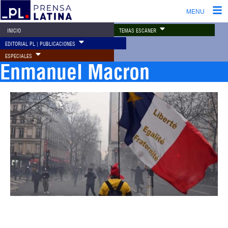
MENU
TEMAS ESCÁNER
INICIO
EDITORIAL PL | PUBLICACIONES
ESPECIALES
Enmanuel Macron