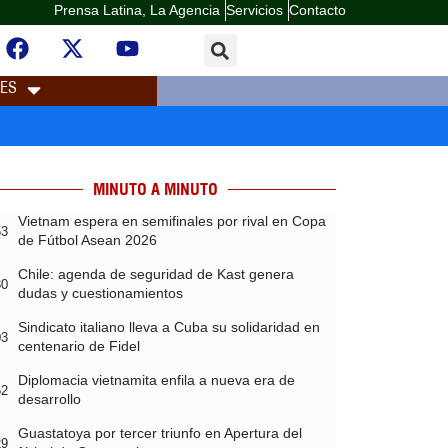
Prensa Latina, La Agencia
Servicios
Contacto
LES
MINUTO A MINUTO
Vietnam espera en semifinales por rival en Copa
53
de Fútbol Asean 2026
Chile: agenda de seguridad de Kast genera
30
dudas y cuestionamientos
Sindicato italiano lleva a Cuba su solidaridad en
03
centenario de Fidel
Diplomacia vietnamita enfila a nueva era de
52
desarrollo
Guastatoya por tercer triunfo en Apertura del
29