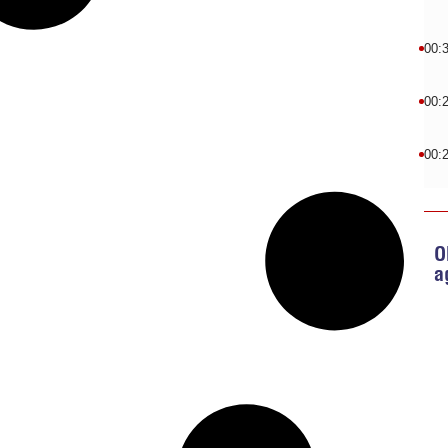
00:
00:
00:
O
a